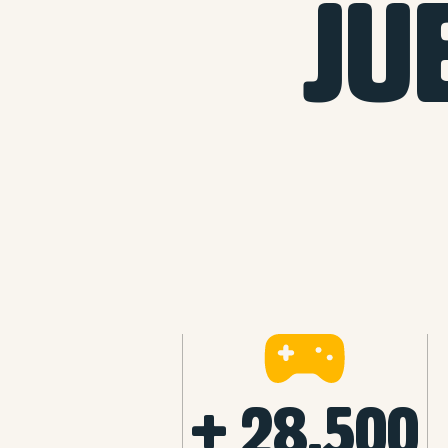
JU
+ 28.500