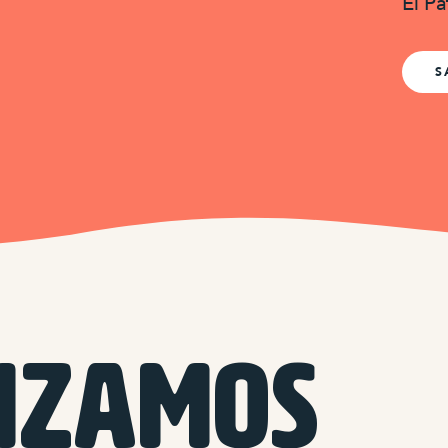
El Pa
S
IZAMOS