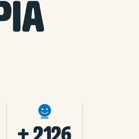
PIA
+ 2126