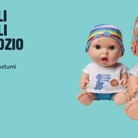
LI
LI
OZIO
ostumi