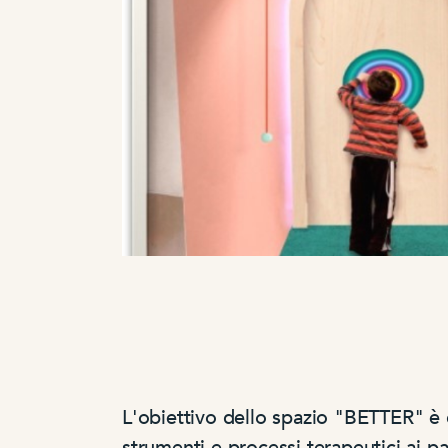
L'obiettivo dello spazio "BETTER" è q
strumenti e processi terapeutici ai p