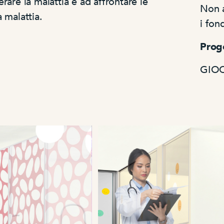
rare la malattia e ad affrontare le
Non a
 malattia.
i fon
Proge
GIO