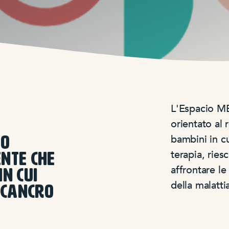
L'Espacio M
orientato al 
bambini in c
CO
terapia, ries
ENTE CHE
affrontare l
N CUI
della malatti
 CANCRO