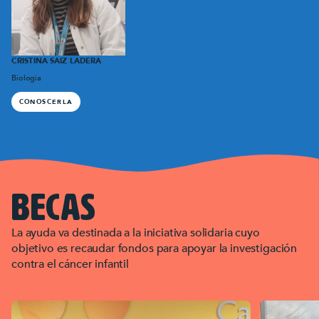
CRISTINA SAIZ LADERA
Biologia
CONOSCERLA
becas
La ayuda va destinada a la iniciativa solidaria cuyo
objetivo es recaudar fondos para apoyar la investigación
contra el cáncer infantil