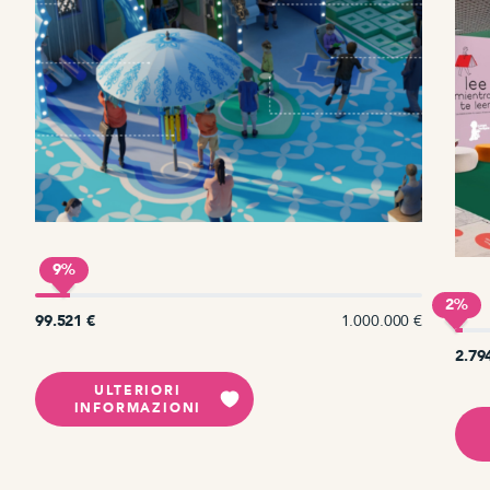
9%
2%
€
99.521 €
1.000.000 €
2.79
ULTERIORI
INFORMAZIONI