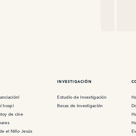
INVESTIGACIÓN
C
anciación!
Estudio de Investigación
Ha
i hospi
Becas de investigación
Do
stoy de cine
Ha
nares
Ha
ade el Niño Jesús
Ev