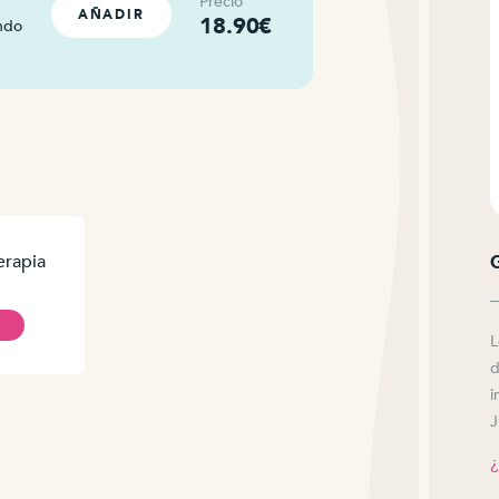
Precio
AÑADIR
18.90€
ando
erapia
L
d
i
J