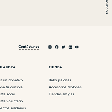
SIGUENOS
FUERA DE ESPAÑA (EUROPA): 15-20 DIAS LABORALES
LATAM: 20-30 DIAS LABORALES
Contáctanos
OLABORA
TIENDA
z un donativo
Baby pelones
na tu consola
Accesorios Molones
zte socio
Tiendas amigas
zte voluntario
entos solidarios