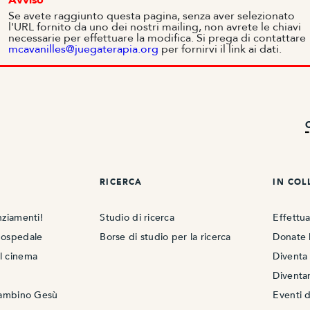
Se avete raggiunto questa pagina, senza aver selezionato
l'URL fornito da uno dei nostri mailing, non avrete le chiavi
necessarie per effettuare la modifica. Si prega di contattare
mcavanilles@juegaterapia.org
per fornirvi il link ai dati.
C
RICERCA
IN CO
anziamenti!
Studio di ricerca
Effettu
o ospedale
Borse di studio per la ricerca
Donate l
al cinema
Divent
Diventar
 Bambino Gesù
Eventi d