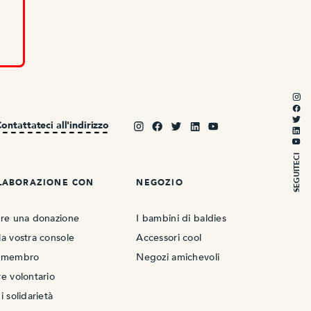
ontattateci all'indirizzo
SEGUITECI
LLABORAZIONE CON
NEGOZIO
are una donazione
I bambini di baldies
a vostra console
Accessori cool
a membro
Negozi amichevoli
e volontario
i solidarietà