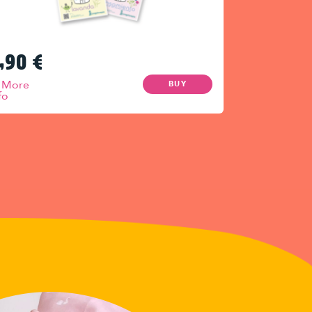
,90
€
More
BUY
fo