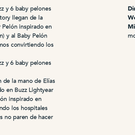
zz y 6 baby pelones
Di
ory llegan de la
We
y Pelón inspirado en
Mi
n) y al Baby Pelón
mo
emos convirtiendo los
zz y 6 baby pelones
n de la mano de Elías
ado en Buzz Lightyear
lón inspirado en
ndo los hospitales
s no paren de hacer