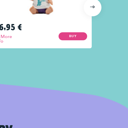
6,95
€
16,95
€
More
More
BUY
fo
info