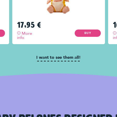
17,95
€
1
More
BUY
info
in
I want to see them all!