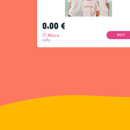
0,00
€
More
BUY
info