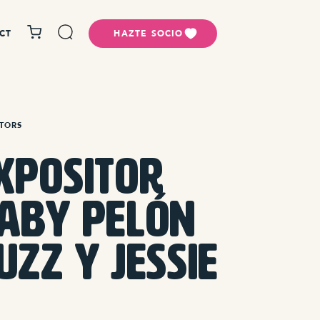
CT
HAZTE SOCIO
ITORS
xpositor
aby Pelón
uzz y Jessie