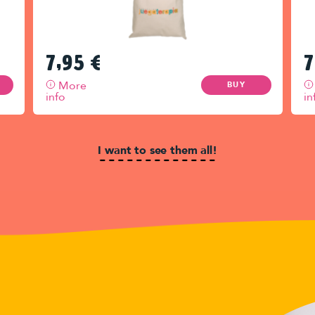
7,95
€
7
More
BUY
info
in
I want to see them all!