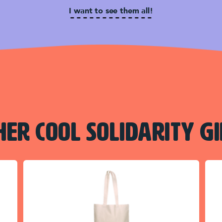
I want to see them all!
HER COOL SOLIDARITY GI