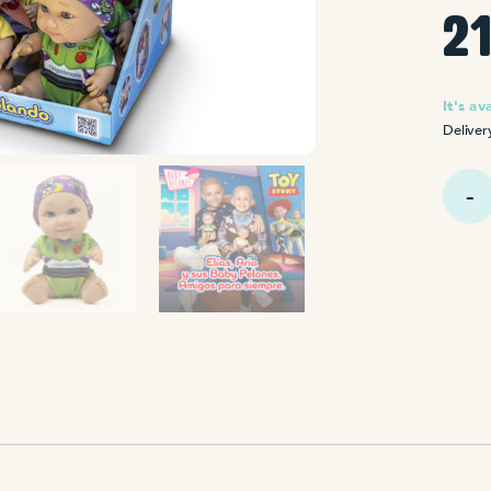
2
It's av
Deliver
Expos
Baby
Pelón
Buzz
y
Jessie
quanti