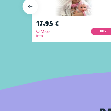
17,95
€
More
BUY
BUY
info