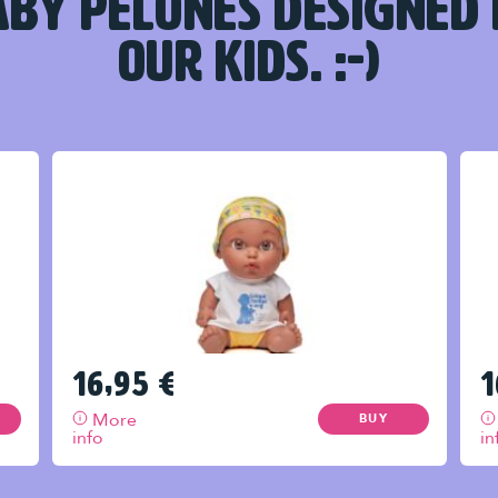
BY PELONES DESIGNED
OUR KIDS. :-)
16,95
€
1
More
BUY
info
in