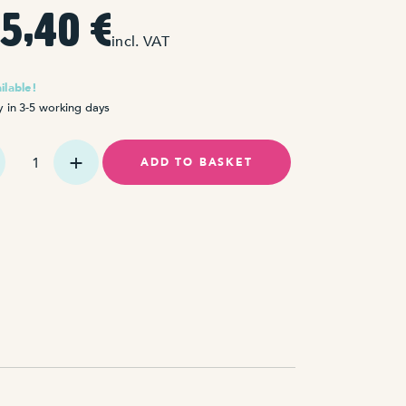
15,40
€
incl. VAT
ailable!
y in 3-5 working days
itor
ADD TO BASKET
ty