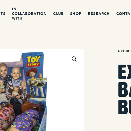
IN
CTS
COLLABORATION
CLUB
SHOP
RESEARCH
CONTA
WITH
EXHIB
E
B
B