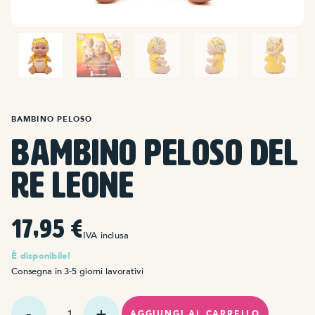
BAMBINO PELOSO
Bambino peloso del
Re Leone
17,95
€
IVA inclusa
È disponibile!
Consegna in 3-5 giorni lavorativi
Quantità
Baby
AGGIUNGI AL CARRELLO