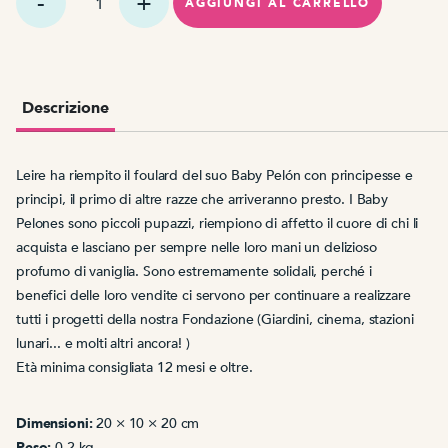
Baby
AGGIUNGI AL CARRELLO
Pelón
Leire
Descrizione
Leire ha riempito il foulard del suo Baby Pelón con principesse e
principi, il primo di altre razze che arriveranno presto. I Baby
Pelones sono piccoli pupazzi, riempiono di affetto il cuore di chi li
acquista e lasciano per sempre nelle loro mani un delizioso
profumo di vaniglia. Sono estremamente solidali, perché
i
benefici
delle loro vendite ci servono
per continuare a realizzare
tutti i progetti della nostra Fondazione (
Giardini, cinema, stazioni
lunari... e molti altri ancora! )
Età minima consigliata 12 mesi e oltre.
Dimensioni:
20 × 10 × 20 cm
Peso:
0,2 kg