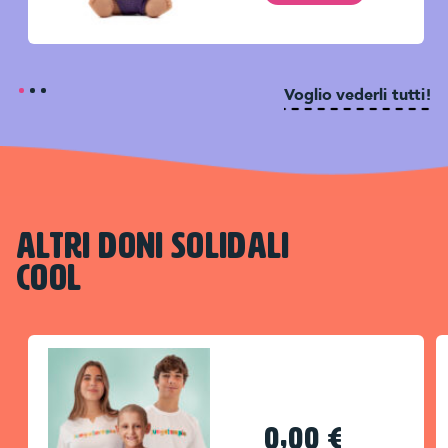
Voglio vederli tutti!
ALTRI DONI SOLIDALI
COOL
0,00
€