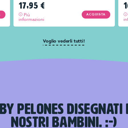
17,95
€
1
Più
A
ACQUISTA
informazioni
in
Voglio vederli tutti!
BY PELONES DISEGNATI 
NOSTRI BAMBINI. :-)