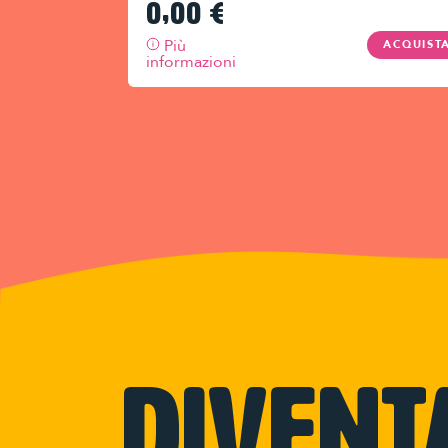
0,00
€
Più
ACQUIST
informazioni
Divent