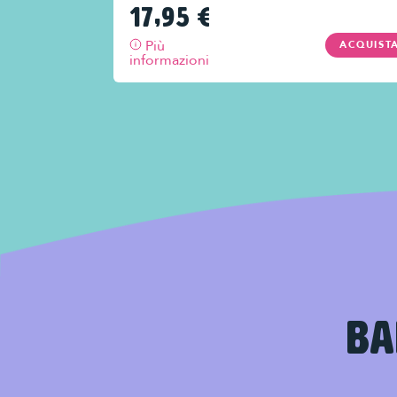
17,95
€
Più
ACQUISTA
ACQUIST
informazioni
BA