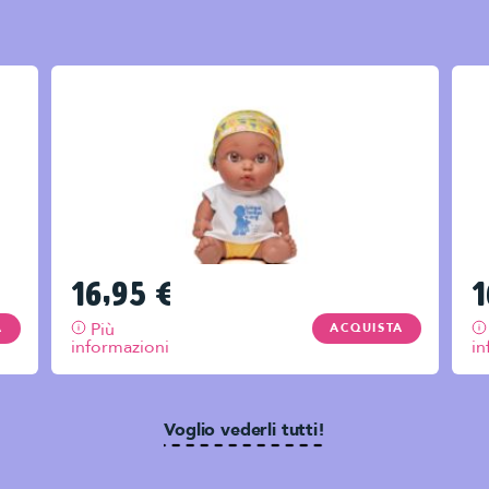
16,95
€
1
Più
A
ACQUISTA
informazioni
in
Voglio vederli tutti!