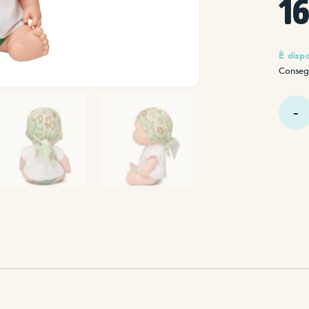
1
È dispo
Consegn
Quant
Baby
Pelón
Elsa
Patak