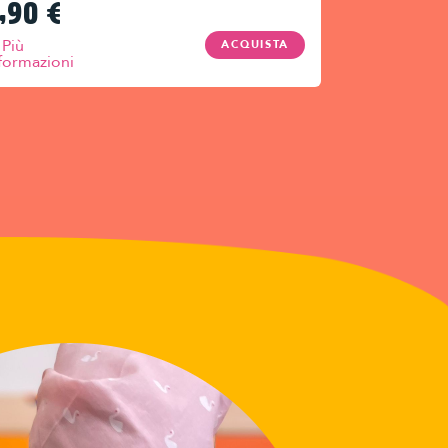
,90
€
Più
ACQUISTA
formazioni