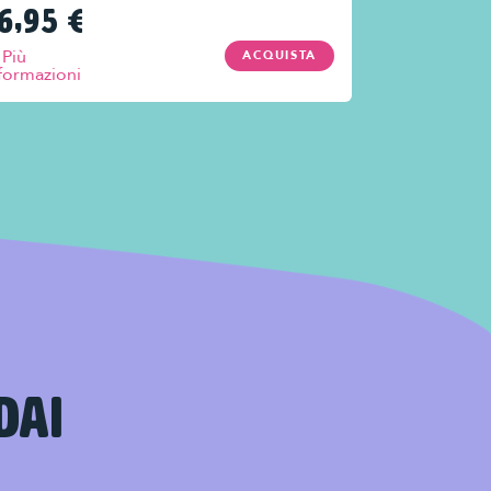
6,95
€
16,95
€
Più
Più
ACQUISTA
formazioni
informazioni
DAI