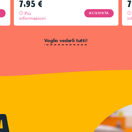
7,95
€
7
Più
A
ACQUISTA
informazioni
in
Voglio vederli tutti!
a