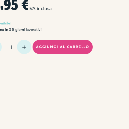
6,95
€
IVA inclusa
nibile!
a in 3-5 giorni lavorativi
ità
AGGIUNGI AL CARRELLO
y