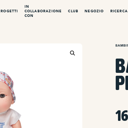
IN
PROGETTI
COLLABORAZIONE
CLUB
NEGOZIO
RICERCA
CON
BAMBI
B
P
1