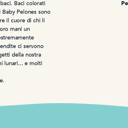
baci. Baci colorati
Pe
 I Baby Pelones sono
 il cuore di chi li
loro mani un
 estremamente
vendite ci servono
getti della nostra
i lunari... e molti
e.