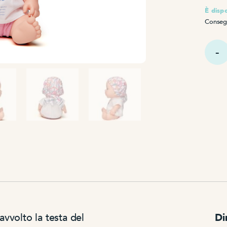
È dispo
Consegn
Quant
Baby
Pelón
Shakir
 avvolto la testa del
Di