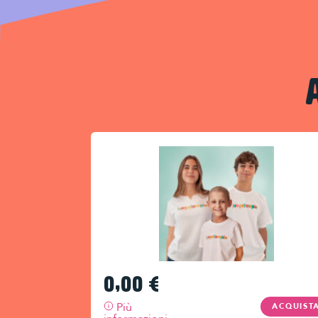
0,00
€
Più
ACQUIST