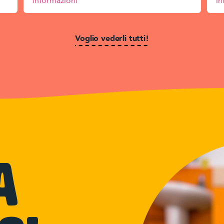
informazioni
in
Voglio vederli tutti!
a