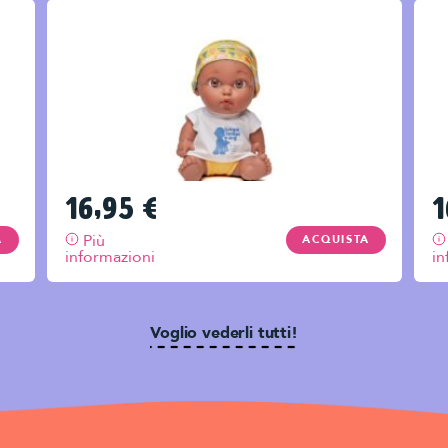
16,95
€
1
Più
A
ACQUISTA
informazioni
in
Voglio vederli tutti!