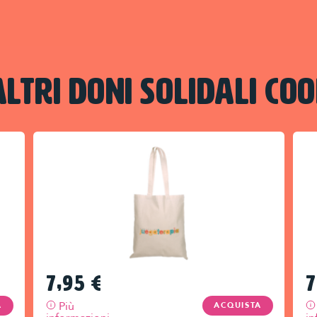
ALTRI DONI SOLIDALI COO
7,95
€
7
Più
A
ACQUISTA