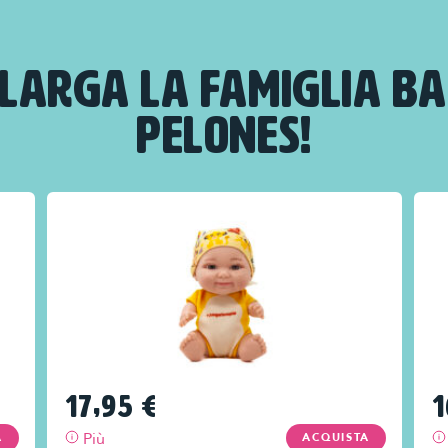
LARGA LA FAMIGLIA B
PELONES!
17,95
€
1
Più
A
ACQUISTA