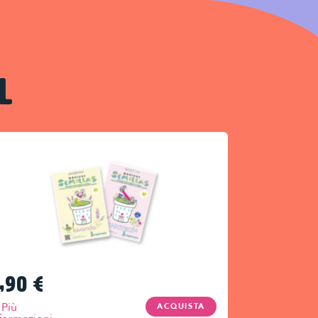
L
,90
€
Più
ACQUISTA