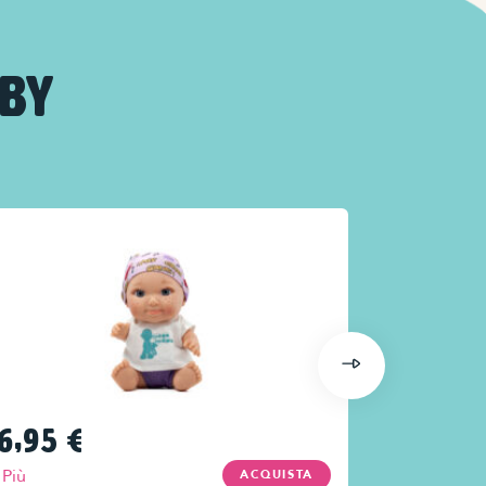
ABY
6,95
€
16,95
€
Più
Più
ACQUISTA