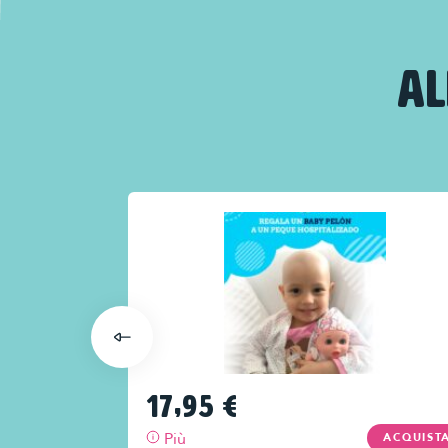
AL
17,95
€
Più
ACQUISTA
ACQUIST