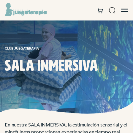
CLUB JUEGATERAPIA
SALA Inmersiva
En nuestra SALA INMERSIVA, la estimulación sensorial y el
mindfulness proporcionan experiencias en tiempo real.