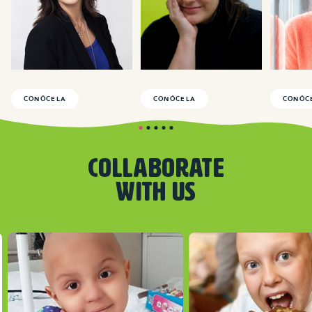
CONÓCELA
CONÓCELA
CONÓC
COLLABORATE
WITH US