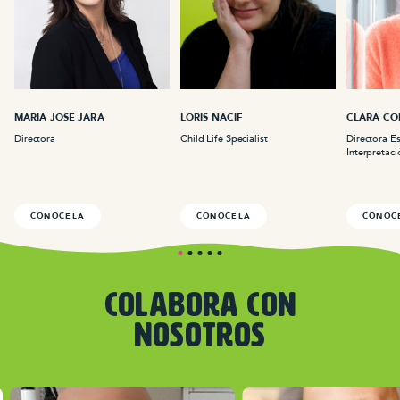
MARIA JOSÉ JARA
LORIS NACIF
CLARA CO
Directora
Child Life Specialist
Directora E
Interpretaci
CONÓCELA
CONÓCELA
CONÓC
COLABORA CON
NOSOTROS