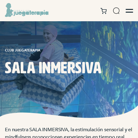
CLUB JUEGATERAPIA
SALA Inmersiva
En nuestra SALA INMERSIVA, la estimulación sensorial y el
mindfulness proporcionan experiencias en tiempo real.