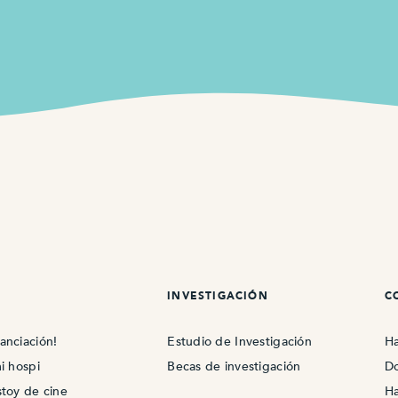
INVESTIGACIÓN
C
anciación!
Estudio de Investigación
Ha
i hospi
Becas de investigación
Do
stoy de cine
Ha