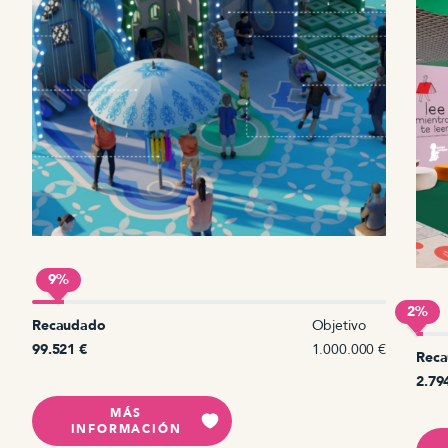
9%
2%
Recaudado
Objetivo
€
99.521 €
1.000.000 €
Rec
2.79
MÁS
INFORMACIÓN