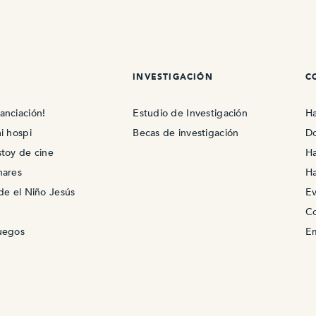
INVESTIGACIÓN
C
anciación!
Estudio de Investigación
Ha
i hospi
Becas de investigación
Do
stoy de cine
Ha
nares
Ha
ade el Niño Jesús
Ev
Co
juegos
Em