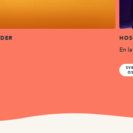
NDER
HOS
En la
SV
O