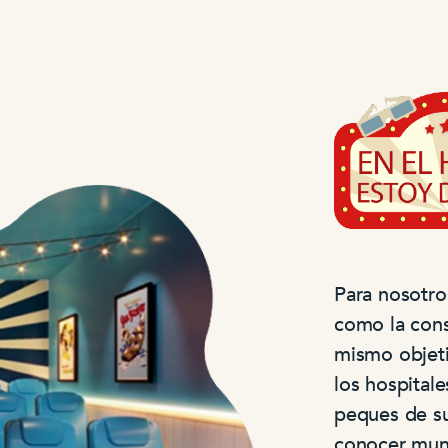
Para nosotro
como la cons
mismo objetiv
los hospital
peques de su
conocer mun