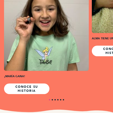
ALMA TIENE 
CON
HIS
¡MARÍA GANA!
CONOCE SU
HISTORIA