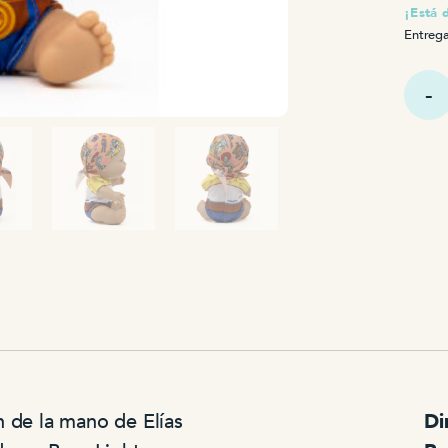
¡Está 
Entrega
Baby
Pelón
Jessie
canti
n de la mano de Elías
Di