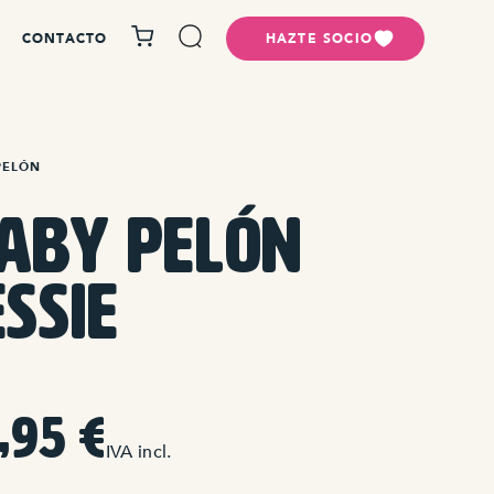
CONTACTO
HAZTE SOCIO
PELÓN
aby Pelón
essie
7,95
€
IVA incl.