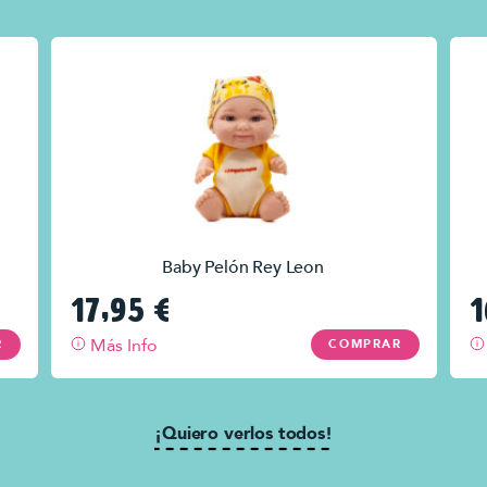
Baby Pelón Rey Leon
17,95
€
1
Más Info
R
COMPRAR
¡Quiero verlos todos!