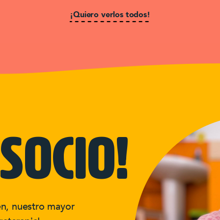
¡Quiero verlos todos!
socio!
én, nuestro mayor