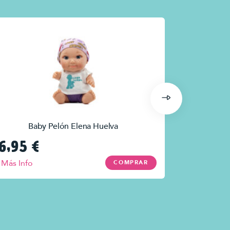
Baby Pelón Elena Huelva
Bab
6,95
€
16,95
€
Más Info
Más Info
COMPRAR