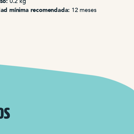
so:
0.2 kg
ad mínima recomendada:
12 meses
OS