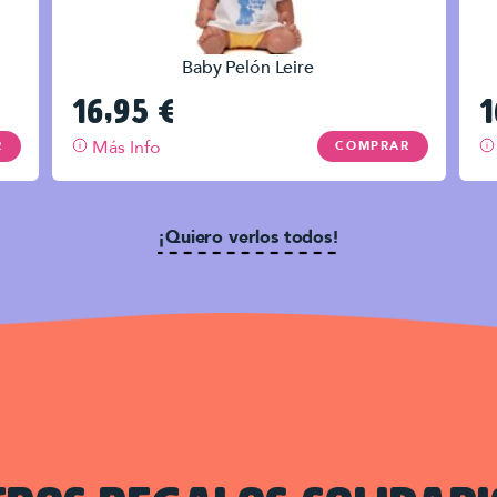
Baby Pelón Leire
16,95
€
1
Más Info
R
COMPRAR
¡Quiero verlos todos!