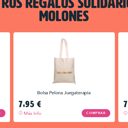
TROS REGALOS SOLIDARI
MOLONES
Bolsa Pelona Juegaterapia
7,95
€
7
Más Info
R
COMPRAR