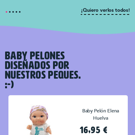
¡Quiero verlos todos!
BABY PELONES
DISEÑADOS POR
NUESTROS PEQUES.
:-)
Baby Pelón Elena
Huelva
16,95
€