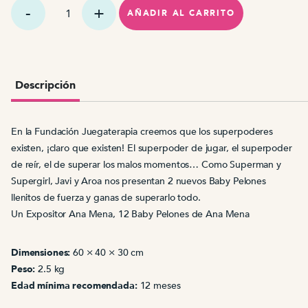
Expositor
Baby
AÑADIR AL CARRITO
Pelón
Ana
Mena
cantidad
Descripción
En la Fundación Juegaterapia creemos que los superpoderes
existen, ¡claro que existen! El superpoder de jugar, el superpoder
de reír, el de superar los malos momentos… Como Superman y
Supergirl, Javi y Aroa nos presentan 2 nuevos Baby Pelones
llenitos de fuerza y ganas de superarlo todo.
Un Expositor Ana Mena, 12 Baby Pelones de Ana Mena
Dimensiones:
60 × 40 × 30 cm
Peso:
2.5 kg
Edad mínima recomendada:
12 meses