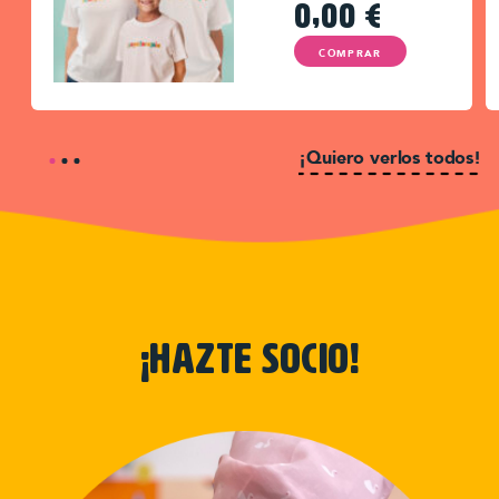
0,00
€
COMPRAR
¡Quiero verlos todos!
¡hazte socio!