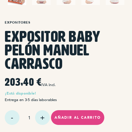
EXPOSITORES
Expositor Baby
Pelón Manuel
Carrasco
203,40
€
IVA incl.
¡Está disponible!
Entrega en 3-5 días laborables
Expositor
Baby
AÑADIR AL CARRITO
Pelón
Manuel
Carrasco