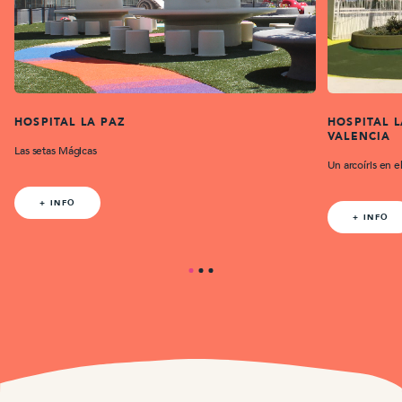
HOSPITAL LA PAZ
HOSPITAL L
VALENCIA
Las setas Mágicas
Un arcoíris en e
+ INFO
+ INFO